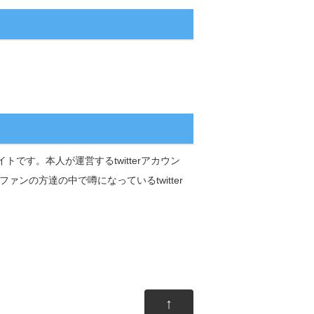
トです。本人が運営するtwitterアカウン
ンの方達の中で噂になっているtwitter
↑